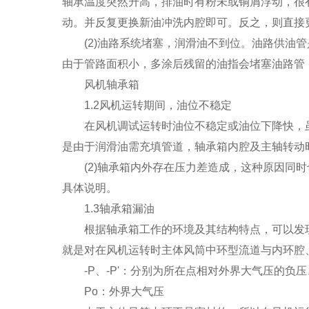
轴承温度突然升高，排油时有粉未或铜屑浮动，很
动。并反复更换新油冲洗内腔即可。反之，则直接
(2)油路系统堵塞，润滑油不到位。油路供油管
由于管路面积小，多涂后残留的油指会堵塞油路管
风机轴承箱
1.2风机运转期间，油位不稳定
在风机调试运转时油位不稳定或油位下降快，虽经
是由于润滑油需充填管道，轴承箱内腔及主轴转动
(2)轴承箱内外存在压力差造成，这种原因同时
具体说明。
1.3轴承箱漏油
根据轴承箱工作的环境及其结构特点，可以发现
就是对在风机运转时主体风筒中环型流道与内环腔
-P、-P'：分别为所在点相对外界大气压的负压
Po：外界大气压