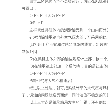
由于主体风筒内环不是密封的，所以在风机运行
可得出：
①-P<-P′可认为-P≈-P′
②Po>-P′
这样就使得腔体内的润滑油受到一个由内而外的
针对消除轴承箱内外空气压力差，可采用的处理
(1)将用于穿油管和传感器电缆的通道，即风机
箱体外围。
(2)在风机主体外部的油位观察计上部，接一个
(3)在轴承箱上部加一个通气嘴，目的是让主体
①-P<-P′可认为-P≈-P′
P箱≈-P′(与大气不相通后)
经过以上处理，就可把风机外部的大气压与风机
了，漏油的问题就迎刃而解，同时油位不稳定的问
以上三大点是轴承箱易发生的问题，还有例如，