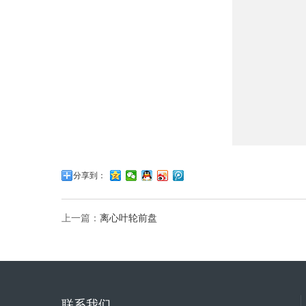
分享到：
上一篇：
离心叶轮前盘
联系我们